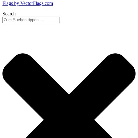
Flags by VectorFlags.com
Search