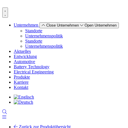
Zum
Inhalt
wechseln
Unternehmen
Close Unternehmen
Open Unternehmen
Standorte
Unternehmenspolitik
Standorte
Unternehmenspolitik
Aktuelles
Entwicklung
Automotive
Battery Technology
Electrical Engineering
Produkte
Karriere
Kontakt
Zurück zur Produktübersicht