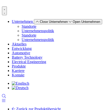
Zum
Inhalt
wechseln
Unternehmen
Close Unternehmen
Open Unternehmen
Standorte
Unternehmenspolitik
Standorte
Unternehmenspolitik
Aktuelles
Entwicklung
Automotive
Battery Technology
Electrical Engineering
Produkte
Karriere
Kontakt
Zurück zur Produktübersicht