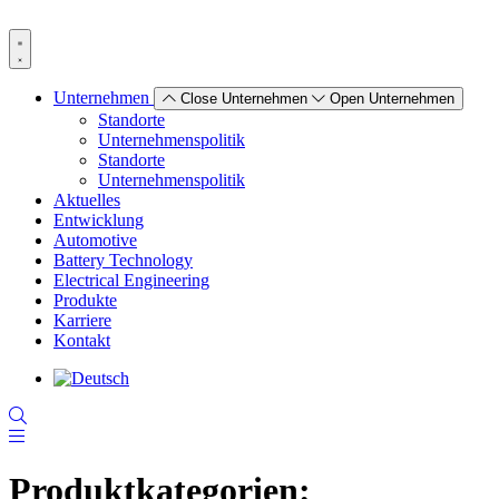
Zum
Inhalt
wechseln
Unternehmen
Close Unternehmen
Open Unternehmen
Standorte
Unternehmenspolitik
Standorte
Unternehmenspolitik
Aktuelles
Entwicklung
Automotive
Battery Technology
Electrical Engineering
Produkte
Karriere
Kontakt
Produktkategorien: